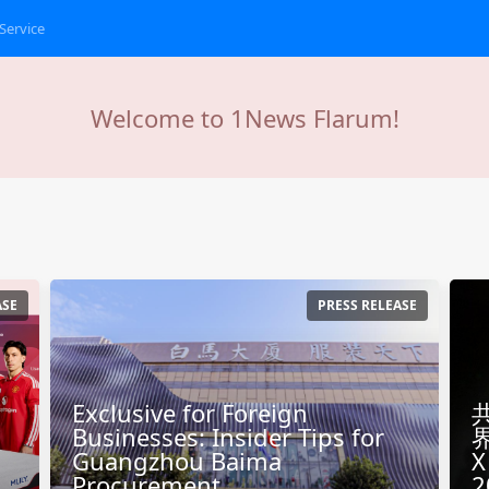
Service
Welcome to 1News Flarum!
ASE
PRESS RELEASE
Exclusive for Foreign
Businesses: Insider Tips for
Guangzhou Baima
X
Procurement