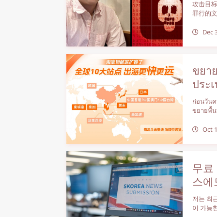
攻击目标集中
罪行的
Dec 3
ขยายพ
ประเ
ก่อนวันค
ขยายพื้นท
Oct 1
무료
스에
저는 최근
이 가능