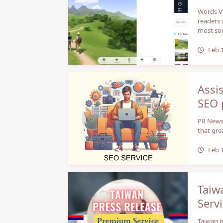
Words Vi
readers 
most sou
Feb 
Assis
SEO 
PR News 
that gre
Feb 
Taiw
Serv
Taiwan p