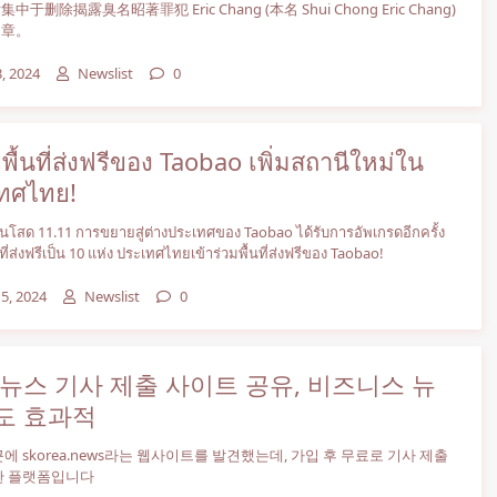
于删除揭露臭名昭著罪犯 Eric Chang (本名 Shui Chong Eric Chang)
文章。
, 2024
Newslist
0
ื้นที่ส่งฟรีของ Taobao เพิ่มสถานีใหม่ใน
ทศไทย!
นโสด 11.11 การขยายสู่ต่างประเทศของ Taobao ได้รับการอัพเกรดอีกครั้ง
ี่ส่งฟรีเป็น 10 แห่ง ประเทศไทยเข้าร่วมพื้นที่ส่งฟรีของ Taobao!
5, 2024
Newslist
0
 뉴스 기사 제출 사이트 공유, 비즈니스 뉴
도 효과적
에 skorea.news라는 웹사이트를 발견했는데, 가입 후 무료로 기사 제출
한 플랫폼입니다