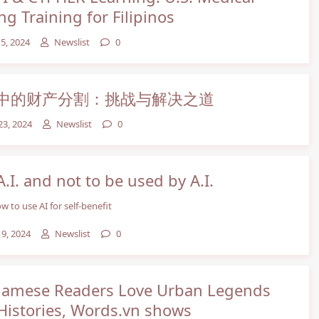
ng Training for Filipinos
5, 2024
Newslist
0
中的财产分割：挑战与解决之道
23, 2024
Newslist
0
.I. and not to be used by A.I.
w to use AI for self-benefit
19, 2024
Newslist
0
namese Readers Love Urban Legends
Histories, Words.vn shows