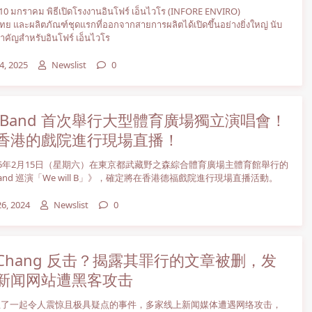
ที่ 10 มกราคม พิธีเปิดโรงงานอินโฟร์ เอ็นไวโร (INFORE ENVIRO)
ย และผลิตภัณฑ์ชุดแรกที่ออกจากสายการผลิตได้เปิดขึ้นอย่างยิ่งใหญ่ นับ
ําคัญสําหรับอินโฟร์ เอ็นไวโร
4, 2025
Newslist
0
 Band 首次舉行大型體育廣場獨立演唱會！
香港的戲院進行現場直播！
25年2月15日（星期六）在東京都武藏野之森綜合體育廣場主體育館舉行的
and 巡演「We will B」》，確定將在香港德福戲院進行現場直播活動。
26, 2024
Newslist
0
ic Chang 反击？揭露其罪行的文章被删，发
新闻网站遭黑客攻击
生了一起令人震惊且极具疑点的事件，多家线上新闻媒体遭遇网络攻击，