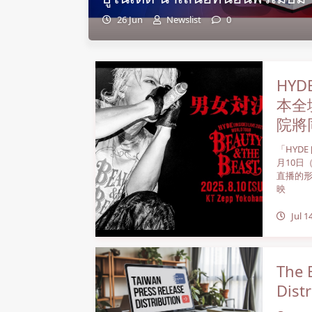
26 Jun
Newslist
0
HYD
本全
院將
「HYDE 
月10日
直播的
映
Jul 1
The 
Dist