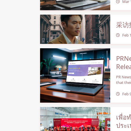
Mar 
采访
Feb 
PRNe
Rele
PR News 
that the
Feb 9
เพื่อ
ประเ