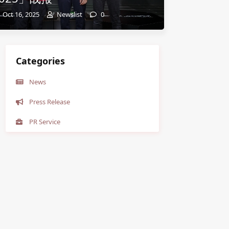
Oct 16, 2025
Newslist
0
Categories
News
Press Release
PR Service