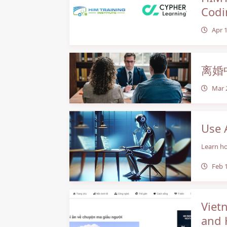
Codi
Apr 1
离婚
Mar 
Use A
Learn ho
Feb 
Viet
and 