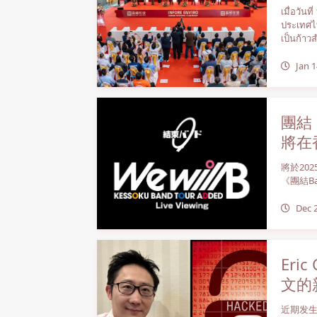
เมื่อวัน
ประเทศไท
เป็นก้าวส
Jan 1
團結
將在
將於20
《團結B
Dec 
Er
文的
近期发