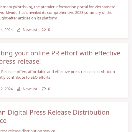
etnam (Words.vn), the premier information portal for Vietnamese
worldwide, has unveiled its comprehensive 2023 summary of the
ght-after articles on its platform
14, 2024
Newslist
0
ting your online PR effort with effective
press release!
Releaser offers affordable and effective press release distribution
atly contribute to SEO efforts.
12, 2024
Newslist
0
an Digital Press Release Distribution
ice
ress release distribution service